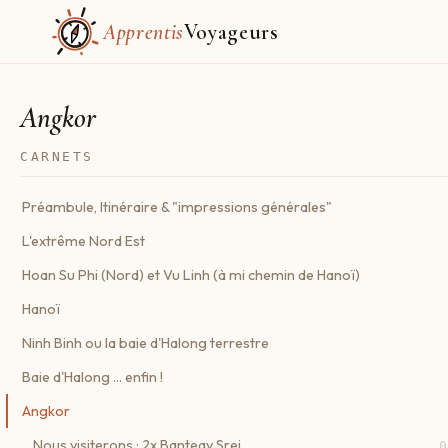
Apprentis
Voyageurs
Angkor
CARNETS
Préambule, Itinéraire & "impressions générales"
L'extrême Nord Est
Hoan Su Phi (Nord) et Vu Linh (à mi chemin de Hanoï)
Hanoï
Ninh Binh ou la baie d'Halong terrestre
Baie d'Halong ... enfin !
Angkor
Nous visiterons : 2x Banteay Srei
0