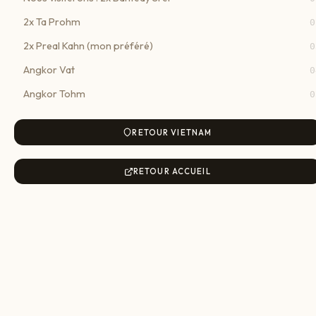
2x Ta Prohm
0
2x Preal Kahn (mon préféré)
0
Angkor Vat
0
Angkor Tohm
0
RETOUR VIETNAM
RETOUR ACCUEIL