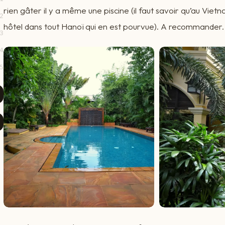
rien gâter il y a même une piscine (il faut savoir qu’au Vietna
2
hôtel dans tout Hanoï qui en est pourvue). A recommander.
3
4
5