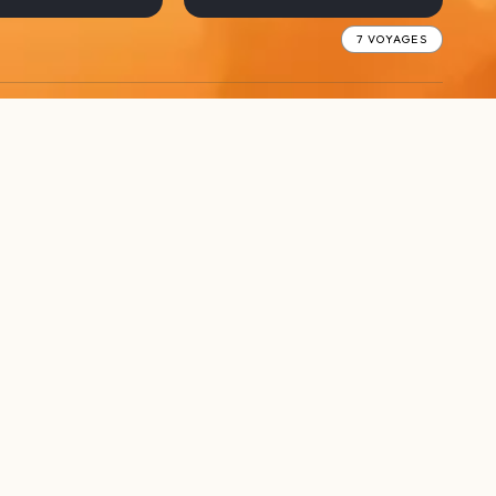
7 VOYAGES
eau Mexique
Bolivie
012
OCTOBRE 2014
8 VOYAGES
Mongolie
015
JUILLET 2017