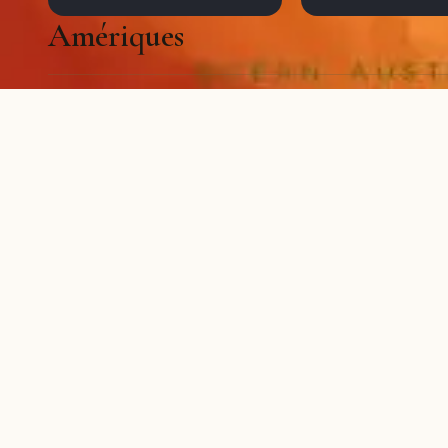
Amériques
Ouest Américain
Ouest américain
JUILLET 2010
SEPTEMBRE 2011
Costa Rica
Patagonie
FÉVRIER 2015
AVRIL 2017
Asie
Vietnam
Japon
AOÛT 2013
OCTOBRE 2013
Chine - Pékin
Kirghize Tadjik
AVRIL 2018
AOÛT 2019