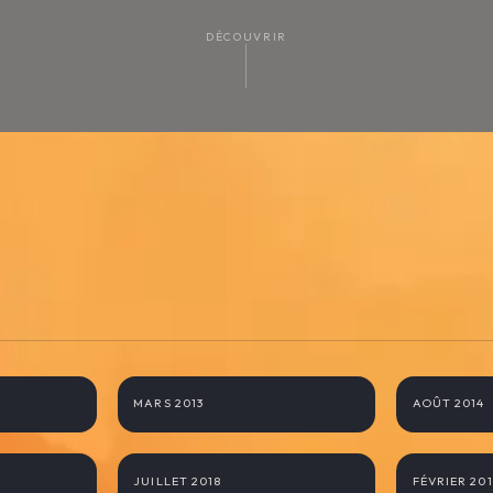
DÉCOUVRIR
Namibie
Botswana
MARS 2013
AOÛT 2014
Ouganda
Algerie S
JUILLET 2018
FÉVRIER 20