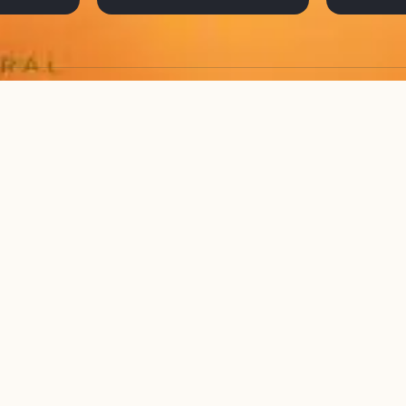
Québec
USA Nouv
MARS 2012
OCTOBRE 2
Bali + Flores
Birmanie
JUILLET 2015
OCTOBRE 2
 Ouzbeck
Inde Tamil Nadu
AOÛT 2022