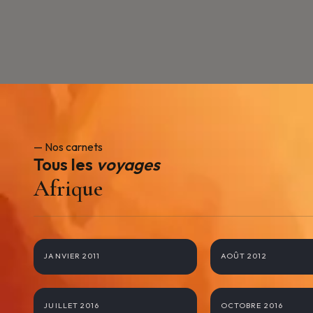
— Nos carnets
Tous les
voyages
Afrique
Maroc Marrakech
Namibie
JANVIER 2011
AOÛT 2012
Zambie Zimbabwe
Ethiopie
JUILLET 2016
OCTOBRE 2016