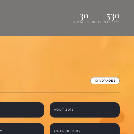
30
5
30
VOYAGES
CONTINENTS
PAYS
10 VOYAGES
Namibie
AOÛT 2016
ahara
Escapades Australes
19
OCTOBRE 2019