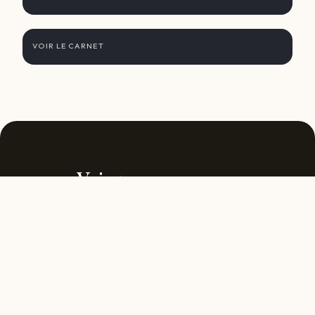
Kyoto
VOIR LE CARNET
Voir
tous nos voyages
autour du monde
RETOUR À L'ACCUEIL