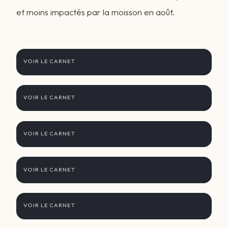
et moins impactés par la moisson en août.
Genèse
VOIR LE CARNET
4 août - arrivée à Chennai
VOIR LE CARNET
5 août - Mahabalipuram
VOIR LE CARNET
6 août - Pondichéry
VOIR LE CARNET
7 août - Trinquebar
VOIR LE CARNET
8 août - Kumbakonam