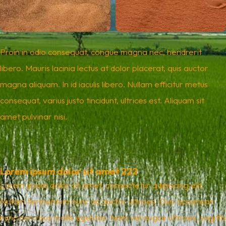
Proin in odio consequat, congue magna nec, hendrerit
libero. Mauris lacinia lectus at dolor placerat, quis auctor
magna aliquam. In id iaculis libero. Nullam efficitur metus
consequat, varius justo tincidunt, ultrices est. Aliquam sit
amet pulvinar nisi.
Lorem ipsum dolor sit amet 222
Lorem ipsum dolor sit amet, consectetur adipiscing elit.
Nullam fermentum nunc ac auctor ultrices. Duis accumsan
nunc non risus mollis egestas. Nam vel augue ultricies, sagittis