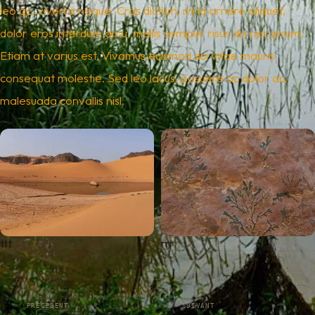
leo ac, viverra neque. Cras dictum, mi id ornare aliquet,
dolor eros interdum arcu, mollis semper risus dui nec ipsum.
Etiam at varius est. Vivamus euismod dui vitae mauris
consequat molestie. Sed leo lacus, posuere ac dolor ac,
malesuada convallis nisl.
ttt
rrr
PRÉCÉDENT
SUIVANT