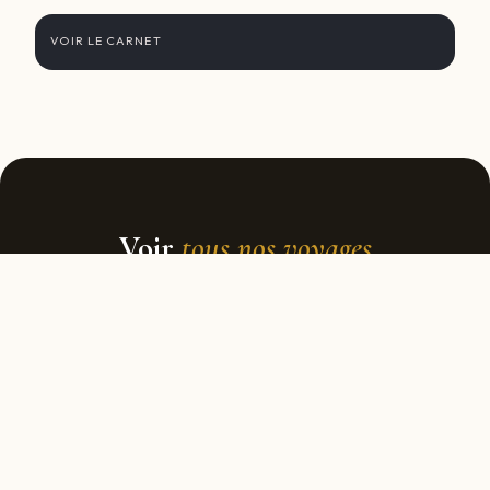
VOIR LE CARNET
Voir
tous nos voyages
autour du monde
RETOUR À L'ACCUEIL
Apprentis
Voyageurs