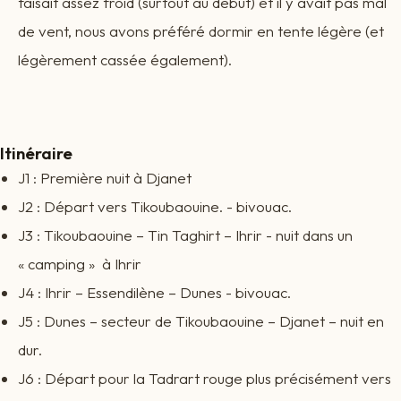
faisait assez froid (surtout au début) et il y avait pas mal
de vent, nous avons préféré dormir en tente légère (et
légèrement cassée également).
Itinéraire
J1 : Première nuit à Djanet
J2 : Départ vers Tikoubaouine. - bivouac.
J3 : Tikoubaouine – Tin Taghirt – Ihrir - nuit dans un
« camping » à Ihrir
J4 : Ihrir – Essendilène – Dunes - bivouac.
J5 : Dunes – secteur de Tikoubaouine – Djanet – nuit en
dur.
J6 : Départ pour la Tadrart rouge plus précisément vers