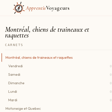
Apprentis
Voyageurs
Montréal, chiens de traineaux et
raquettes
CARNETS
Montréal, chiens de traineaux et raquettes
Vendredi
0
Samedi
0
Dimanche
0
Lundi
0
Mardi
0
Motoneige et Quebec