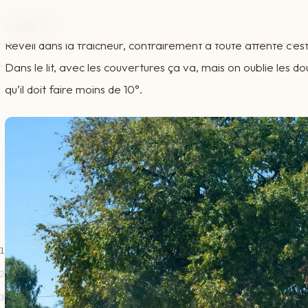
Jour 17
Réveil dans la fraîcheur, contrairement à toute attente c’est
Dans le lit, avec les couvertures ça va, mais on oublie les 
qu’il doit faire moins de 10°.
1
2
3